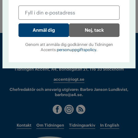
och dricker alkohol redan vid lunch. Av dem som åker fast
väljer numera 30 procent att använda alkolås istället för att
få körkortet indraget.
Nej, tack
Genom att anmäla dig godkänner du Tidningen
Accents
personuppgiftspolicy.
Sveriges största tidning om droger och nykterhet
Tidningen Accent, A4, Bondegatan 21, 116 33 Stockholm
accent@iogt.se
Chefredaktör och ansvarig utgivare: Barbro Janson Lundkvist,
barbro@a4.se.
Kontakt
Om Tidningen
Tidningsarkiv
In English