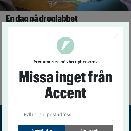
En dag på droglabbet
25 maj 2016
Pulver, tabletter, kapslar, vätskor och växter – i
alla upptänkliga former kommer droger till Nationellt
forensiskt centrum i Linköping. Här testas polisens beslag av
misstänkt narkotika.
Prenumerera på vårt nyhetsbrev
Rekordbeslag av cannabis 2015
Missa inget från
6 maj 2016
Den svenska polisen beslagtog en rekordstor
mängd cannabis 2015. Men de flesta beslagen är små, tio
Accent
gram eller mindre.
Sveriges största tidning om droger och nykterhet
Nej, tack