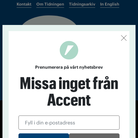
Kontakt
Om Tidningen
Tidningsarkiv
In English
Läs tidigare
nummer av
Accent
Prenumerera på vårt nyhetsbrev
Missa inget från
Accent
© Tidningen Accent 2026
Cookiepolicy
Personuppgiftspolicy