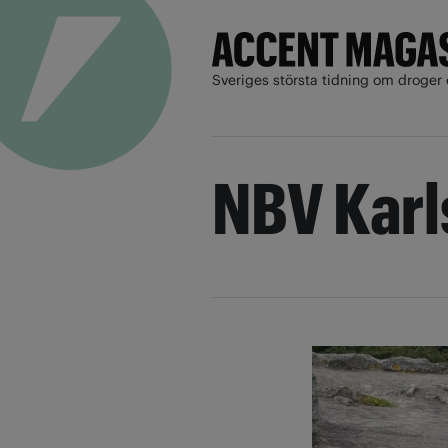
Sveriges största tidning om droger 
NBV Kar