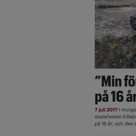
”Min fö
på 16 å
7 juli 2017
I morgo
stadsfesten Killeb
på 16 år, och den