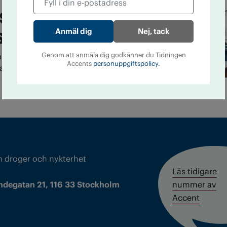
sulent på NBV ska
seniorer
Nej, tack
Genom att anmäla dig godkänner du Tidningen
arna anställs Marita Gill som NBVs första
Accents
personuppgiftspolicy.
Karlshamn. Men hon har redan påbörjat
seniorerna på orten; vilka är de och vad vill de
m droger och nykterhet
Läs tidigare
ndegatan 21, 116 33 Stockholm
nummer av
Accent