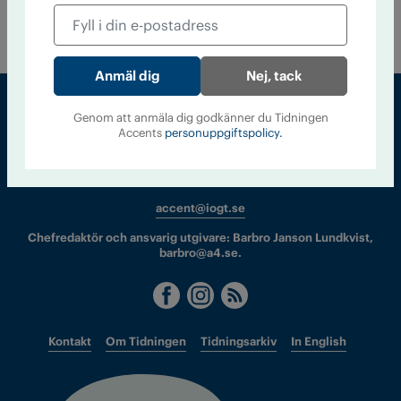
inom IOGT-NTO. Borde IOGT-NTO jobba mer mot rasism –
och vad kan vi lära oss av rörelsens historia?
Nej, tack
Genom att anmäla dig godkänner du Tidningen
Accents
personuppgiftspolicy.
Sveriges största tidning om droger och nykterhet
Tidningen Accent, A4, Bondegatan 21, 116 33 Stockholm
accent@iogt.se
Chefredaktör och ansvarig utgivare: Barbro Janson Lundkvist,
barbro@a4.se.
Kontakt
Om Tidningen
Tidningsarkiv
In English