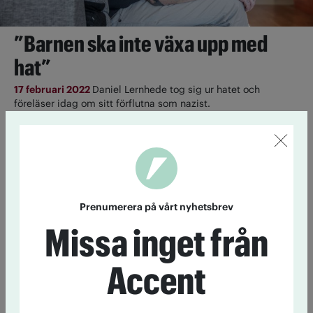
”Barnen ska inte växa upp med
hat”
17 februari 2022
Daniel Lernhede tog sig ur hatet och
föreläser idag om sitt förflutna som nazist.
UNF: Alla till Göteborg!
28 september 2017
UNF i Göteborg och Bohuslän ordnar med
logi och trygg gemenskap för alla som vill stå upp mot
Prenumerera på vårt nyhetsbrev
nazismen på lördag.
Missa inget från
Måste vi prata om rasism?
Accent
28 april 2015
I Sverige pratar vi mer och mer om rasism och
främlingsfientlighet. På senare tid har diskussionen även lyfts