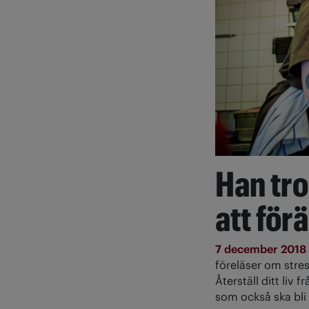
Han tro
att för
7 december 2018
föreläser om stre
Återställ ditt liv
som också ska bli