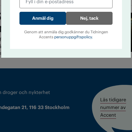
tockhaus: ”Jag har
Nej, tack
nga broar”
Genom att anmäla dig godkänner du Tidningen
Accents
personuppgiftspolicy.
fter 35 år fick IOGT-NTO-medlemmen Morgan
 att han har bipolär sjukdom. Nu tar han
öker lära känna sitt nya jag.
m droger och nykterhet
Läs tidigare
ndegatan 21, 116 33 Stockholm
nummer av
Accent