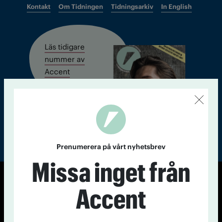
Kontakt
Om Tidningen
Tidningsarkiv
In English
Läs tidigare
nummer av
Accent
Prenumerera på vårt nyhetsbrev
Missa inget från
© Tidningen Accent 2026
Accent
Cookiepolicy
Personuppgiftspolicy