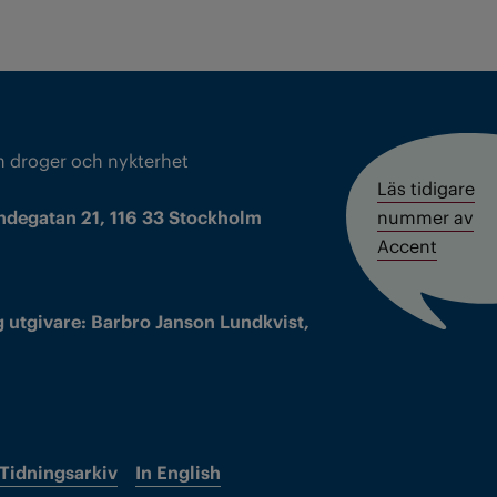
m droger och nykterhet
Läs tidigare
ndegatan 21, 116 33 Stockholm
nummer av
Accent
 utgivare: Barbro Janson Lundkvist,
Tidningsarkiv
In English