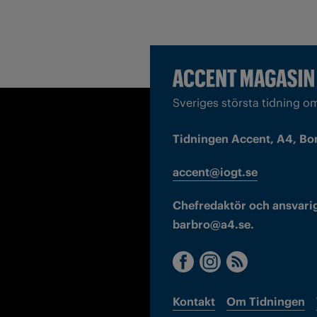
Sveriges största tidning o
Tidningen Accent, A4, Bo
accent@iogt.se
Chefredaktör och ansvarig
barbro@a4.se.
Kontakt
Om Tidningen