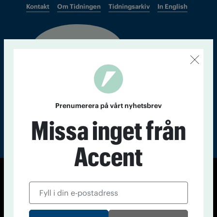
Kontakt
Om Tidningen
Tidningsarkiv
In English
Läs tidigare
nummer av
Accent
Prenumerera på vårt nyhetsbrev
Missa inget från
Accent
© Tidningen Accent 2026
Cookiepolicy
Personuppgiftspolicy