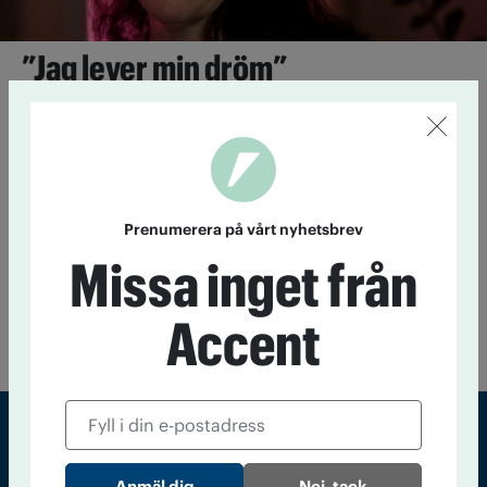
”Jag lever min dröm”
19 december 2023
Marit Normasdotters
samhällsengagemang har alltid varit starkt – även när hon var
hemlös och drogberoende.
Ljusmanifestation för narkotikans
Prenumerera på vårt nyhetsbrev
många offer
Missa inget från
2 november 2017
Den 1 november hålls traditionellt
ljusmanifestationer över hela landet för att minnas dem som
dött av narkotika under året. I Stockholm höll Folkrörelser mot
Accent
droger manifestation på Sergels torg, mitt i centrala staden.
Sveriges största tidning om droger och nykterhet
Nej, tack