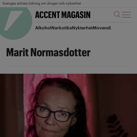
Sveriges största tidning om droger och nykterhet
Alkohol
Narkotika
Nykterhet
Movendi
Marit Normasdotter