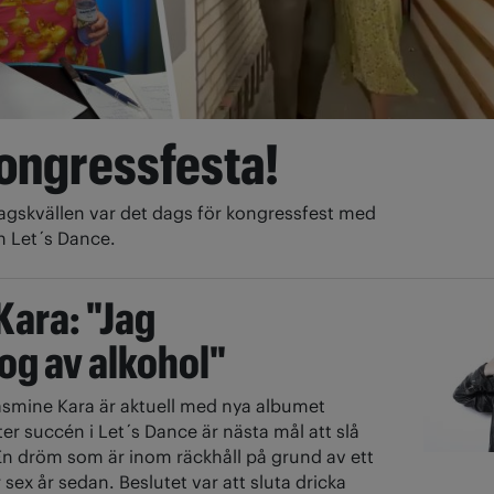
kongressfesta!
agskvällen var det dags för kongressfest med
h Let´s Dance.
Kara: "Jag
nog av alkohol"
asmine Kara är aktuell med nya albumet
er succén i Let´s Dance är nästa mål att slå
 En dröm som är inom räckhåll på grund av ett
 sex år sedan. Beslutet var att sluta dricka