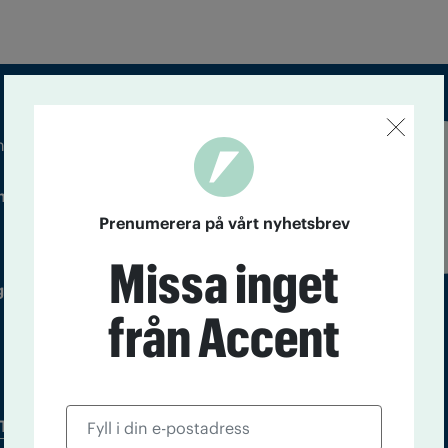
m droger och nykterhet
Läs tidigare
ndegatan 21, 116 33 Stockholm
nummer av
Accent
Prenumerera på vårt nyhetsbrev
Missa inget
 utgivare: Barbro Janson Lundkvist,
från Accent
Tidningsarkiv
In English