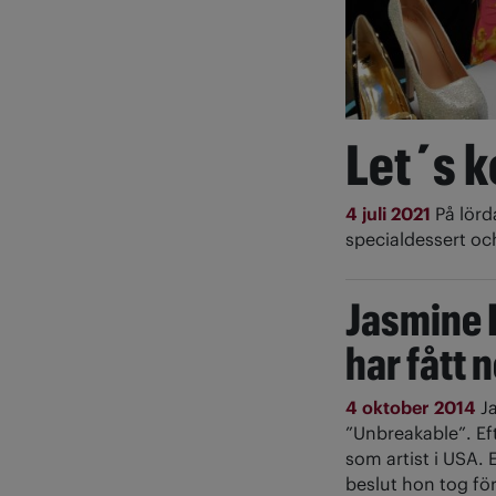
Let´s 
4 juli 2021
På lörd
specialdessert oc
Jasmine 
har fått 
4 oktober 2014
J
”Unbreakable”. Eft
som artist i USA.
beslut hon tog för