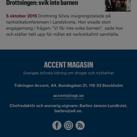
Drottningen: svik inte barnen
5 oktober 2015
Drottning Silvia invigningstalade på
narkotikakonferensen i Landskrona. Hon visade stort
engagemang i frågan: ”Vi får inte svika barnen”, sade hon
och ställer helt upp för målet ett narkotikafritt samhälle.
Sveriges största tidning om droger och nykterhet
Tidningen Accent, A4, Bondegatan 21, 116 33 Stockholm
accent@iogt.se
Chefredaktör och ansvarig utgivare: Barbro Janson Lundkvist,
barbro@a4.se.