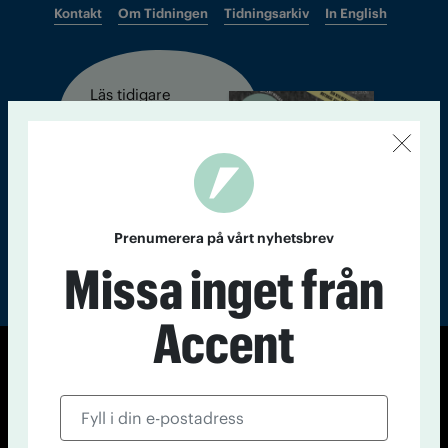
Kontakt
Om Tidningen
Tidningsarkiv
In English
Läs tidigare
nummer av
Accent
Prenumerera på vårt nyhetsbrev
Missa inget från
Accent
© Tidningen Accent 2026
Cookiepolicy
Personuppgiftspolicy