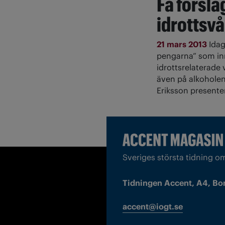
Få försla
idrottsv
21 mars 2013
Idag
pengarna” som inn
idrottsrelaterade 
även på alkoholen
Eriksson presente
Sveriges största tidning o
Tidningen Accent, A4, Bo
accent@iogt.se