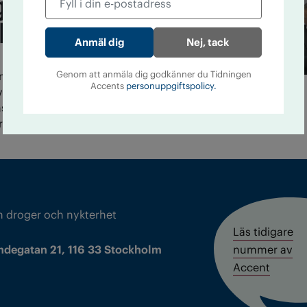
g om alkohol i
åldsutredning
Nej, tack
 presenterades utredningen ”Mer glädje för
Genom att anmäla dig godkänner du Tidningen
ehåller förslag på åtgärder mot det
Accents
personuppgiftspolicy.
våldet. I utredningens uppdrag ingick att titta
s roll i sammanhanget – men utredaren Björn
rar få förslag på området.
m droger och nykterhet
Läs tidigare
ndegatan 21, 116 33 Stockholm
nummer av
Accent