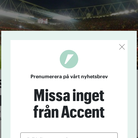
sklubbar i
Prenumerera på vårt nyhetsbrev
Missa inget
projekt
från Accent
 allsvenska fotbollsklubbarna i Stockholm inleder ett
nska alkoholrelaterade problem vid matcherna.