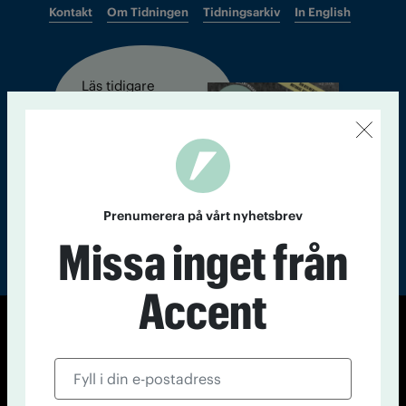
Kontakt
Om Tidningen
Tidningsarkiv
In English
Läs tidigare
nummer av
Accent
Prenumerera på vårt nyhetsbrev
Missa inget från
Accent
© Tidningen Accent 2026
Cookiepolicy
Personuppgiftspolicy