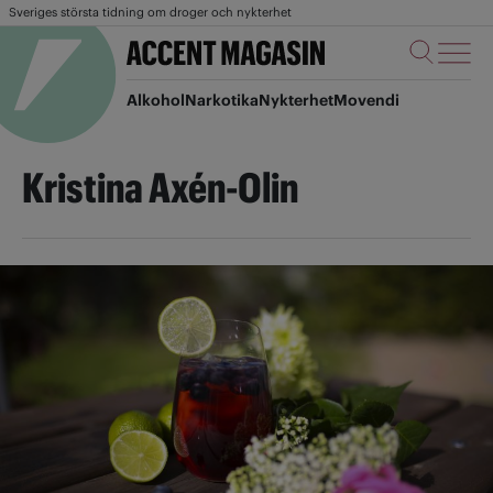
Sveriges största tidning om droger och nykterhet
Alkohol
Narkotika
Nykterhet
Movendi
Kristina Axén-Olin