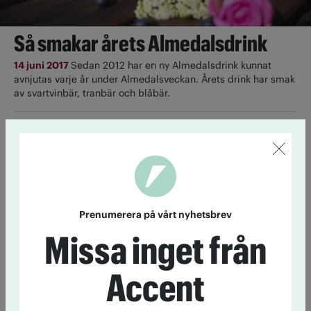
Så smakar årets Almedalsdrink
14 juni 2017
Sedan 2012 har en ny Almedalsdrink kunnat
avnjutas varje år under Almedalsveckan. Årets drink har smak
av svartvinbär, tranbär och blåbär.
Politiska konkurrenter
gör gemensam sak
27 juni 2016
Stress, sena middagsmöten och mycket
minglande bidrar till att det dricks en hel del i
politikerkretsar. Ändå finns det ingen strategi i partierna för
Prenumerera på vårt nyhetsbrev
att hjälpa den medarbetare som dricker för mycket. Kristina
Axén Olin (M) och Tomas Rudin (S) föreläser tillsammans om
Missa inget från
alkoholriskbruk i politiken.
Accent
Politiker riskerar att dricka för
mycket alkohol