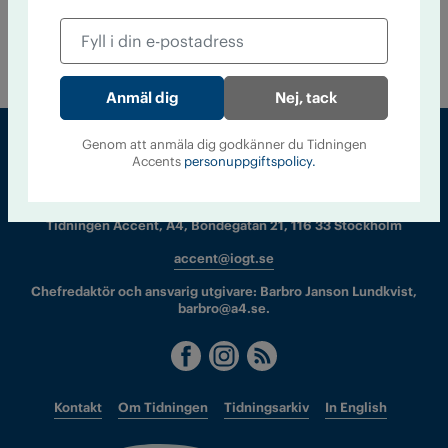
26 februari 2016
Vad är ett riskbruk av alkohol i arbetslivet?
Det debatterade bland andra före detta finansborgarrådet
Kristina Axén-Olin under ett frukostmöte i riksdagen i går.
Nej, tack
Genom att anmäla dig godkänner du Tidningen
Accents
personuppgiftspolicy.
Sveriges största tidning om droger och nykterhet
Tidningen Accent, A4, Bondegatan 21, 116 33 Stockholm
accent@iogt.se
Chefredaktör och ansvarig utgivare: Barbro Janson Lundkvist,
barbro@a4.se.
Kontakt
Om Tidningen
Tidningsarkiv
In English