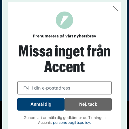
Kontakt
Om Tidningen
Tidningsarkiv
In English
Läs tidigare
Prenumerera på vårt nyhetsbrev
nummer av
Missa inget från
Accent
Accent
Nej, tack
© Tidningen Accent 2026
Genom att anmäla dig godkänner du Tidningen
Cookiepolicy
Personuppgiftspolicy
Accents
personuppgiftspolicy.