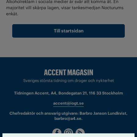
Alkoholreklam i sociala medier är svår att komma åt. En
majoritet vill skärpa lagen, visar tankesmedjan Nocturums
enkät.
Till startsidan
Sveriges största tidning om droger och nykterhet
Tidningen Accent, A4, Bondegatan 21, 116 33 Stockholm
accent@iogt.se
Chefredaktör och ansvarig utgivare: Barbro Janson Lundkvist,
barbro@a4.se.