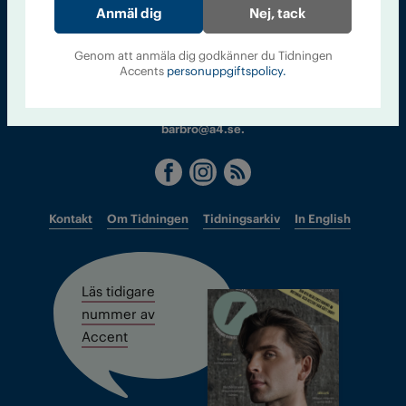
Nej, tack
Sveriges största tidning om droger och nykterhet
Tidningen Accent, A4, Bondegatan 21, 116 33 Stockholm
Genom att anmäla dig godkänner du Tidningen
Accents
personuppgiftspolicy.
accent@iogt.se
Chefredaktör och ansvarig utgivare: Barbro Janson Lundkvist,
barbro@a4.se.
Kontakt
Om Tidningen
Tidningsarkiv
In English
Läs tidigare
nummer av
Accent