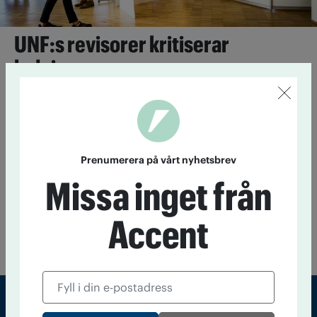
UNF:s revisorer kritiserar
ledningen
12 oktober 2018
När UNF i våras minskade antalet
verksamhetsutvecklare gjordes det i strid med tidigare
kongressbeslut. Den slutsatsen drar en ny revisionsrapport.
Oro på Dagöholm efter
Prenumerera på vårt nyhetsbrev
kongressbeslut
Missa inget från
26 september 2013
Vid kongressen i Borås i somras fattades
beslutet att inte längre ta emot klienter med
Accent
substitutionsbehandling på IOGT-NTO:s behandlingshem. Än
är det oklart vilka som ska ersätta dem.