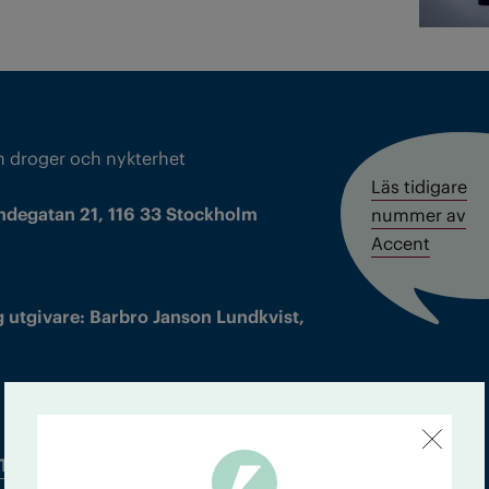
m droger och nykterhet
Läs tidigare
ndegatan 21, 116 33 Stockholm
nummer av
Accent
 utgivare: Barbro Janson Lundkvist,
Tidningsarkiv
In English