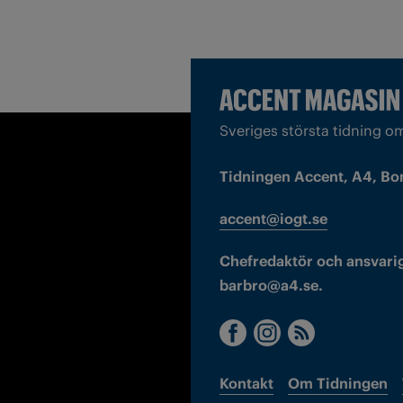
Sveriges största tidning o
Tidningen Accent, A4, Bo
accent@iogt.se
Chefredaktör och ansvarig
barbro@a4.se.
Kontakt
Om Tidningen