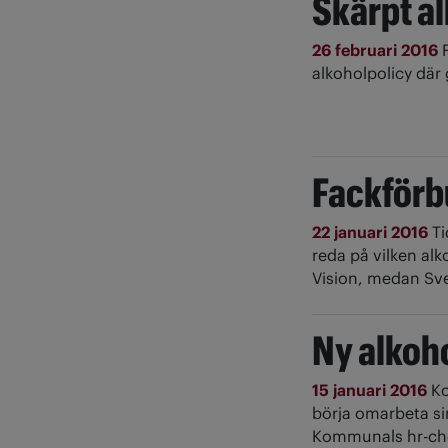
Skärpt a
26 februari 2016
alkoholpolicy där 
Fackförb
22 januari 2016
Ti
reda på vilken alk
Vision, medan Sve
Ny alkoh
15 januari 2016
Ko
börja omarbeta sin
Kommunals hr-chef