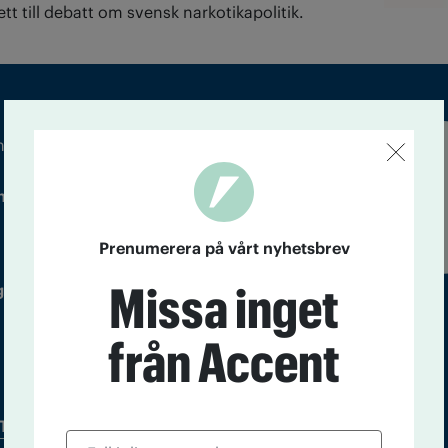
tt till debatt om svensk narkotikapolitik.
m droger och nykterhet
Läs tidigare
ndegatan 21, 116 33 Stockholm
nummer av
Accent
Prenumerera på vårt nyhetsbrev
Missa inget
 utgivare: Barbro Janson Lundkvist,
från Accent
Tidningsarkiv
In English