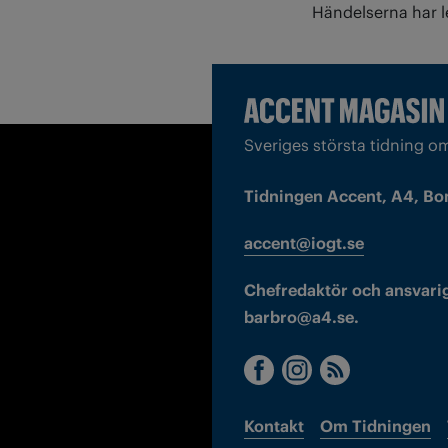
Händelserna har le
Sveriges största tidning o
Tidningen Accent, A4, Bo
accent@iogt.se
Chefredaktör och ansvarig
barbro@a4.se.
Kontakt
Om Tidningen