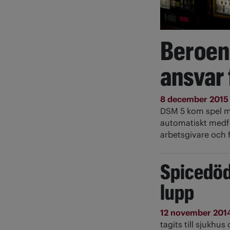
Beroend
ansvar 
8 december 201
DSM 5 kom spel m
automatiskt medför
arbetsgivare och 
Spicedöd
lupp
12 november 201
tagits till sjukhus