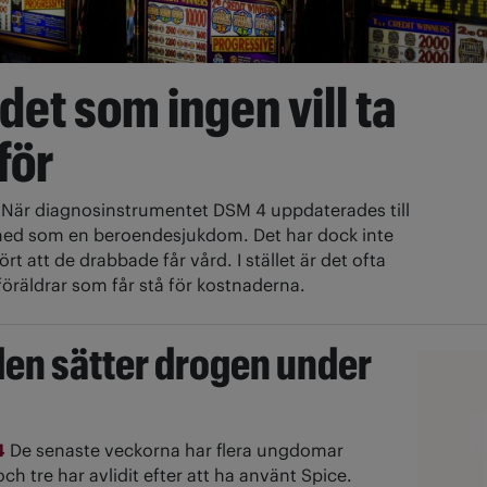
et som ingen vill ta
för
5
När diagnosinstrumentet DSM 4 uppdaterades till
ed som en beroendesjukdom. Det har dock inte
t att de drabbade får vård. I stället är det ofta
föräldrar som får stå för kostnaderna.
en sätter drogen under
4
De senaste veckorna har flera ungdomar
 och tre har avlidit efter att ha använt Spice.