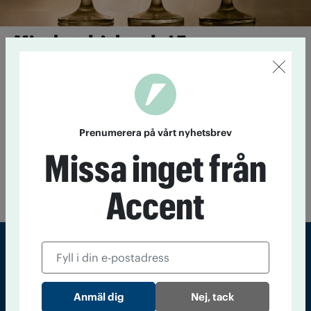
Minskat drickande i Europa
20 november 2020
Men det gäller inte alla grupper visar ny
undersökning.
Varför accepterar vi alkoholens
Prenumerera på vårt nyhetsbrev
risker?
Missa inget från
14 november 2014
Forskare ifrågasätter det rimliga i den
toleranta syn som finns på alkohol – och pekar på att en av
hundra som dricker på rekommenderad nivå dör av alkohol.
Accent
Sveriges största tidning om droger och nykterhet
Nej, tack
Tidningen Accent, A4, Bondegatan 21, 116 33 Stockholm