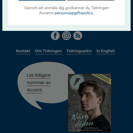
accent@iogt.se
Genom att anmäla dig godkänner du Tidningen
Accents
personuppgiftspolicy.
Chefredaktör och ansvarig utgivare: Barbro Janson Lundkvist,
barbro@a4.se.
Kontakt
Om Tidningen
Tidningsarkiv
In English
Läs tidigare
nummer av
Accent