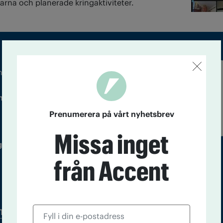
rna och planerade kringaktiviteter.
m droger och nykterhet
Läs tidigare
ndegatan 21, 116 33 Stockholm
nummer av
Accent
Prenumerera på vårt nyhetsbrev
Missa inget
 utgivare: Barbro Janson Lundkvist,
från Accent
Tidningsarkiv
In English