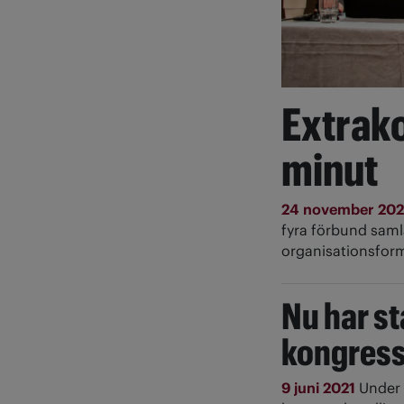
Extrak
minut
24 november 20
fyra förbund samla
organisationsfor
Nu har st
kongress
9 juni 2021
Under 