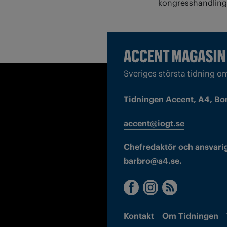
kongresshandlinga
Sveriges största tidning o
Tidningen Accent, A4, Bo
accent@iogt.se
Chefredaktör och ansvarig
barbro@a4.se.
Kontakt
Om Tidningen