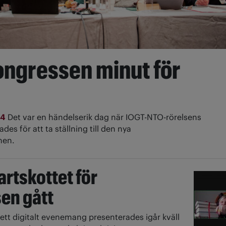
ongressen minut för
24
Det var en händelserik dag när IOGT-NTO-rörelsens
des för att ta ställning till den nya
men.
artskottet för
en gått
ett digitalt evenemang presenterades igår kväll