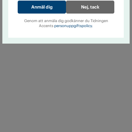
Nej, tack
Genom att anmäla dig godkänner du Tidningen
Accents
personuppgiftspolicy.