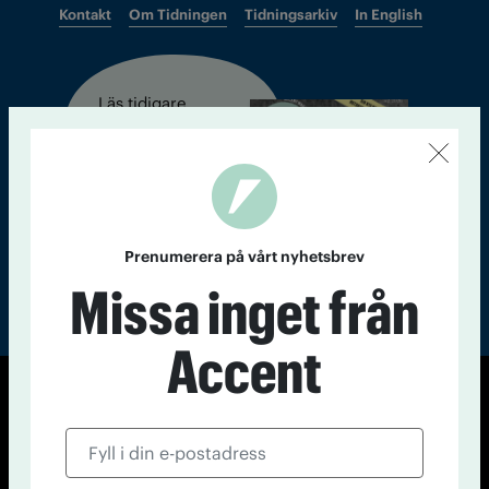
Kontakt
Om Tidningen
Tidningsarkiv
In English
Läs tidigare
nummer av
Accent
Prenumerera på vårt nyhetsbrev
Missa inget från
Accent
© Tidningen Accent 2026
Cookiepolicy
Personuppgiftspolicy