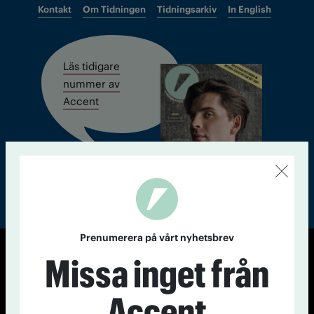
Kontakt
Om Tidningen
Tidningsarkiv
In English
Läs tidigare
nummer av
Accent
Prenumerera på vårt nyhetsbrev
Missa inget från
© Tidningen Accent 2026
Cookiepolicy
Personuppgiftspolicy
Accent