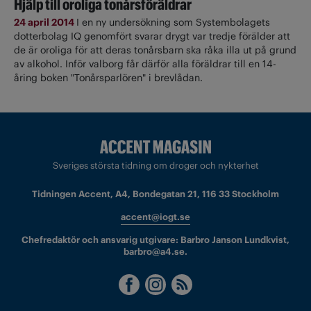
Hjälp till oroliga tonårsföräldrar
24 april 2014
I en ny undersökning som Systembolagets
dotterbolag IQ genomfört svarar drygt var tredje förälder att
de är oroliga för att deras tonårsbarn ska råka illa ut på grund
av alkohol. Inför valborg får därför alla föräldrar till en 14-
åring boken "Tonårsparlören" i brevlådan.
Sveriges största tidning om droger och nykterhet
Tidningen Accent, A4, Bondegatan 21, 116 33 Stockholm
accent@iogt.se
Chefredaktör och ansvarig utgivare: Barbro Janson Lundkvist,
barbro@a4.se.