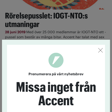
Rörelsepusslet: IOGT-NTO:s
utmaningar
28 juni 2019
Med över 25 000 medlemmar är IOGT-NTO ett ­
pussel som består av många bitar. Accent har talat med sex
medlemmar om nykterheten, medlemskapet och framtiden.
Rörelsepusslet: Nykteristen och
IOGT-NTO
27 juni 2019
Med över 25 000 medlemmar är IOGT-NTO ett ­
Prenumerera på vårt nyhetsbrev
pussel som består av många bitar. Accent har talat med sex
medlemmar om nykterheten, medlemskapet och framtiden.
Missa inget från
Accent
Rörelsepusslet: Nykterhetens
betydelse
26 juni 2019
Med över 25 000 medlemmar är IOGT-NTO ett ­