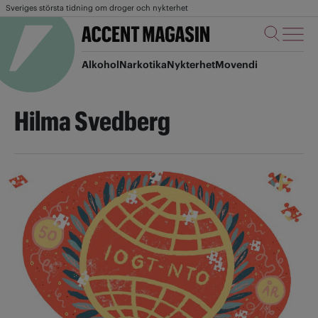
Sveriges största tidning om droger och nykterhet
Alkohol
Narkotika
Nykterhet
Movendi
Hilma Svedberg