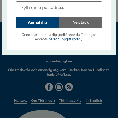
pussel som består av många bitar. Accent har talat med sex
medlemmar om nykterheten, medlemskapet och framtiden.
Nej, tack
Genom att anmäla dig godkänner du Tidningen
Accents
personuppgiftspolicy.
Sveriges största tidning om droger och nykterhet
Tidningen Accent, A4, Bondegatan 21, 116 33 Stockholm
accent@iogt.se
Chefredaktör och ansvarig utgivare: Barbro Janson Lundkvist,
barbro@a4.se.
Kontakt
Om Tidningen
Tidningsarkiv
In English