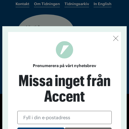
Kontakt
Om Tidningen
Tidningsarkiv
In English
Läs tidigare
nummer av
Accent
Prenumerera på vårt nyhetsbrev
Missa inget från
Accent
© Tidningen Accent 2026
Cookiepolicy
Personuppgiftspolicy