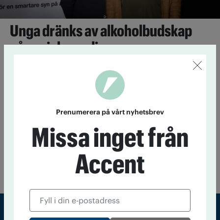
Unga dränks av alkoholbudskap
på sociala medier
9 november 2016
En ny rapport från IQ visar att unga nås av 1
120 alkoholbudskap per månad. Samtliga positiva till alkohol.
I många fall är det svårt att avgöra om det är reklam eller
bara privat tyckande.
Prenumerera på vårt nyhetsbrev
Professor hyllar IQ:s kampanjer mot
Missa inget från
alkohol
3 februari 2015
IQ:s kampanjer är som skolboksexempel. Det
Accent
omdömet fäller professor Gunilla Jarlbro efter att ha gjort en
genomgång av IQ:s aktiviteter.