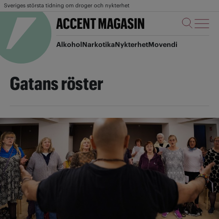
Sveriges största tidning om droger och nykterhet
Alkohol
Narkotika
Nykterhet
Movendi
Gatans röster