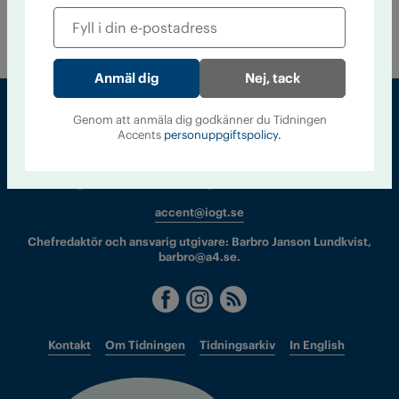
narkotikans offer på Sergels Torg i Stockholm den den 1
november.
Nej, tack
Genom att anmäla dig godkänner du Tidningen
Accents
personuppgiftspolicy.
Sveriges största tidning om droger och nykterhet
Tidningen Accent, A4, Bondegatan 21, 116 33 Stockholm
accent@iogt.se
Chefredaktör och ansvarig utgivare: Barbro Janson Lundkvist,
barbro@a4.se.
Kontakt
Om Tidningen
Tidningsarkiv
In English