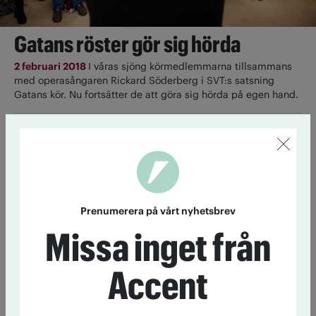
Gatans röster gör sig hörda
2 februari 2018
I våras sjöng körmedlemmarna tillsammans
med operasångaren Rickard Söderberg i SVT:s satsning
Gatans kör. Nu fortsätter de att göra sig hörda på egen hand.
Ljusmanifestation för narkotikans
många offer
2 november 2017
Den 1 november hålls traditionellt
ljusmanifestationer över hela landet för att minnas dem som
dött av narkotika under året. I Stockholm höll Folkrörelser mot
Prenumerera på vårt nyhetsbrev
droger manifestation på Sergels torg, mitt i centrala staden.
Missa inget från
Gatans röster sjunger upp
Accent
6 oktober 2017
Just nu övar Gatans röster för fullt inför
höstens konserter, däribland Ljusmanifestationen för