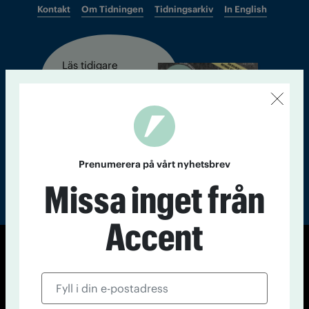
Kontakt
Om Tidningen
Tidningsarkiv
In English
Läs tidigare
nummer av
Accent
Prenumerera på vårt nyhetsbrev
Missa inget från
Accent
© Tidningen Accent 2026
Cookiepolicy
Personuppgiftspolicy