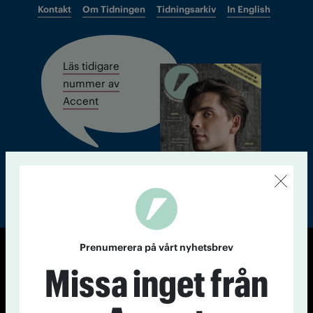
Kontakt
Om Tidningen
Tidningsarkiv
In English
Läs tidigare
nummer av
Accent
Prenumerera på vårt nyhetsbrev
© Tidningen Accent 2026
Missa inget från
Cookiepolicy
Personuppgiftspolicy