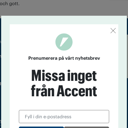
 och gott.
m droger och nykterhet
Läs tidigare
ndegatan 21, 116 33 Stockholm
nummer av
Prenumerera på vårt nyhetsbrev
Accent
Missa inget
 utgivare: Barbro Janson Lundkvist,
från Accent
Tidningsarkiv
In English