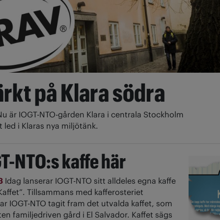
rkt på Klara södra
Nu är IOGT-NTO-gården Klara i centrala Stockholm
t led i Klaras nya miljötänk.
T-NTO:s kaffe här
13
Idag lanserar IOGT-NTO sitt alldeles egna kaffe
affet”. Tillsammans med kafferosteriet
 IOGT-NTO tagit fram det utvalda kaffet, som
en familjedriven gård i El Salvador. Kaffet sägs