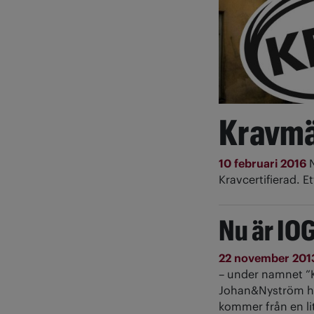
Kravmä
10 februari 2016
Kravcertifierad. Et
Nu är IOG
22 november 20
– under namnet ”K
Johan&Nyström har
kommer från en lit