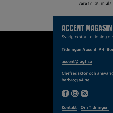
vara fylligt, mjukt
Sveriges största tidning o
Tidningen Accent, A4, Bo
accent@iogt.se
Chefredaktör och ansvarig
barbro@a4.se.
Kontakt
Om Tidningen