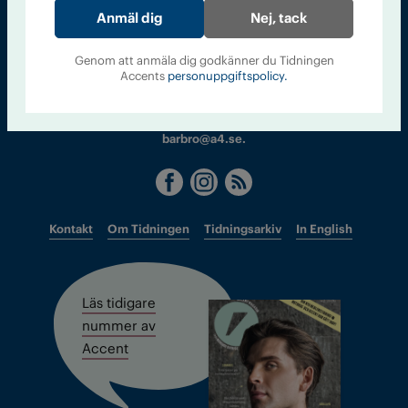
Nej, tack
Sveriges största tidning om droger och nykterhet
Genom att anmäla dig godkänner du Tidningen
Tidningen Accent, A4, Bondegatan 21, 116 33 Stockholm
Accents
personuppgiftspolicy.
accent@iogt.se
Chefredaktör och ansvarig utgivare: Barbro Janson Lundkvist,
barbro@a4.se.
Kontakt
Om Tidningen
Tidningsarkiv
In English
Läs tidigare
nummer av
Accent