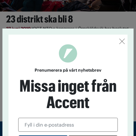
23 distrikt ska bli 8
27 juni 2019
IOGT-NTO:s kongress i Örnsköldsvik har beslutat
att dagens 23 distrikt ska slås samman till åtta enligt
förbundsstyrelsens förslag. Någon rösträtt för alla på
distriktsårsmöten blir det däremot inte.
Expedition 50 –
Prenumerera på vårt nyhetsbrev
Sex steg på vägen
Missa inget från
4 september 2018
Kongressen 2017 beslöt att göra en över­
syn av IOGT-NTO:s organisation inför femtio­års­jubileet 2020.
Därav namnet Expedition 50. Bakgrunden är att
Accent
medlemsantalet sjunker och att distrikt och föreningar vittnar
om att det är allt svårare att engagera medlemmarna.