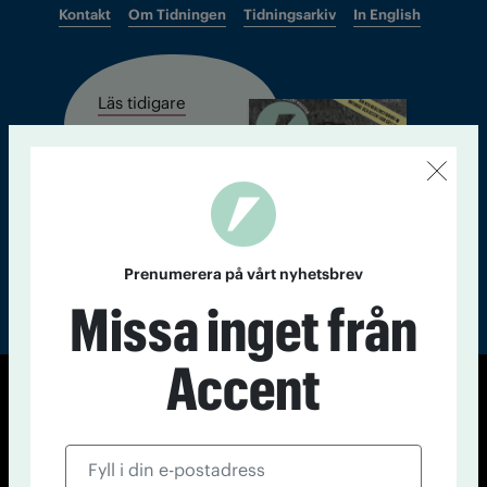
Kontakt
Om Tidningen
Tidningsarkiv
In English
Läs tidigare
nummer av
Accent
Prenumerera på vårt nyhetsbrev
Missa inget från
Accent
© Tidningen Accent 2026
Cookiepolicy
Personuppgiftspolicy