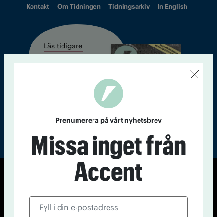
Kontakt
Om Tidningen
Tidningsarkiv
In English
Läs tidigare
nummer av
Accent
Prenumerera på vårt nyhetsbrev
Missa inget från
Accent
© Tidningen Accent 2026
Cookiepolicy
Personuppgiftspolicy