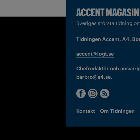
Sveriges största tidning o
Tidningen Accent, A4, Bo
accent@iogt.se
Chefredaktör och ansvarig
barbro@a4.se.
Kontakt
Om Tidningen