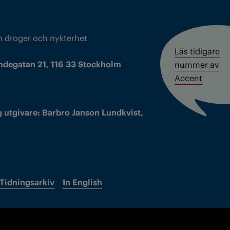
m droger och nykterhet
Läs tidigare
ndegatan 21, 116 33 Stockholm
nummer av
Accent
 utgivare: Barbro Janson Lundkvist,
Tidningsarkiv
In English