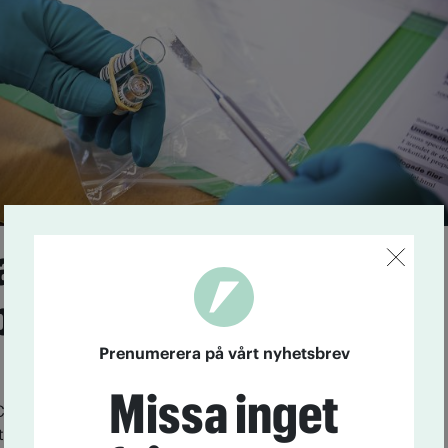
n varnar för
boom och syntetiska
Prenumerera på vårt nyhetsbrev
Missa inget
ser flera utmaningar i den senaste upplagan av
t.