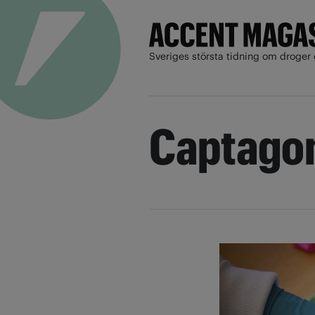
Sveriges största tidning om droger 
Captago