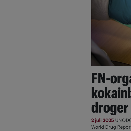
FN-orga
kokain
droger
2 juli 2025
UNODC 
World Drug Repor