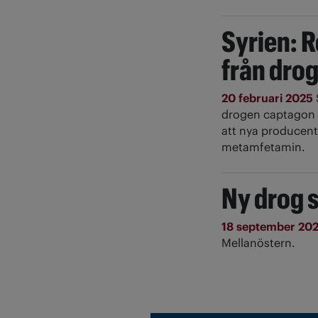
Syrien: R
från dro
20 februari 2025
drogen captagon b
att nya producent
metamfetamin.
Ny drog 
18 september 20
Mellanöstern.