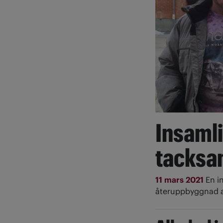
Insamlin
tacks
11 mars 2021
En i
återuppbyggnad 