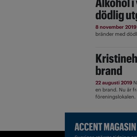
Alkohol 
dödlig u
8 november 201
bränder med dödli
Kristineh
brand
22 augusti 2019
N
en brand. Nu är f
föreningslokalen.