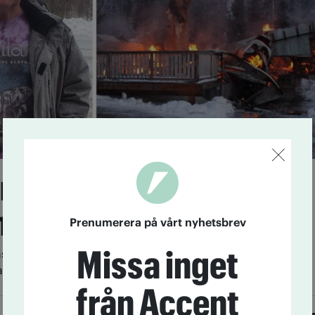
g till Åte: Vi är så
amma
Prenumerera på vårt nyhetsbrev
Missa inget
nsamling har nu startats till förmån för
av den nedbrunna Åtegården.
från Accent