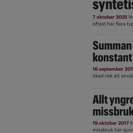
synteti
7 oktober 2025
N
oftast har flera t
Summan a
konstant
16 september 20
ökad risk att an
Allt yngr
missbru
19 oktober 2017
M
missbruk har sjunk