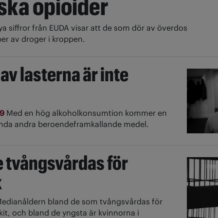
ska opioider
ya siffror från EUDA visar att de som dör av överdos
yper av droger i kroppen.
v lasterna är inte
19
Med en hög alkoholkonsumtion kommer en
vända andra beroendeframkallande medel.
e tvångsvårdas för
k
edianåldern bland de som tvångsvårdas för
it, och bland de yngsta är kvinnorna i