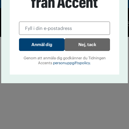
från Accent
Co
Nej, tack
Genom att anmäla dig godkänner du Tidningen
Accents
personuppgiftspolicy.