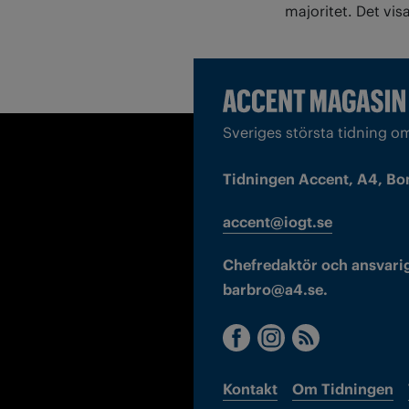
majoritet. Det visa
Sveriges största tidning o
Tidningen Accent, A4, Bo
accent@iogt.se
Chefredaktör och ansvarig
barbro@a4.se.
Kontakt
Om Tidningen