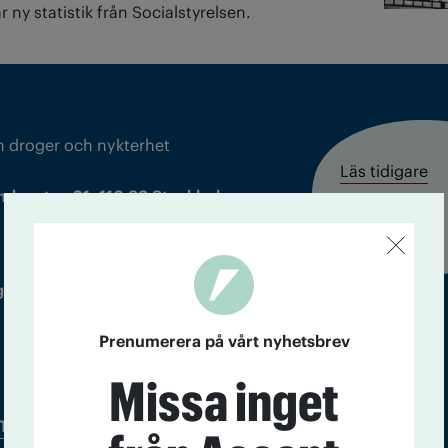
r ny statistik från Socialstyrelsen.
m droger och nykterhet
Läs tidigare
ndegatan 21, 116 33 Stockholm
nummer av
Accent
 utgivare: Barbro Janson Lundkvist,
Prenumerera på vårt nyhetsbrev
Missa inget
Tidningsarkiv
In English