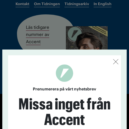
Kontakt
Om Tidningen
Tidningsarkiv
In English
Läs tidigare
nummer av
Accent
Prenumerera på vårt nyhetsbrev
Missa inget från
© Tidningen Accent 2026
Accent
Cookiepolicy
Personuppgiftspolicy