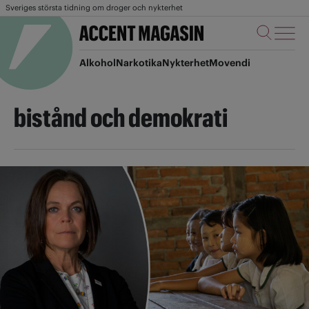
Sveriges största tidning om droger och nykterhet
Alkohol
Narkotika
Nykterhet
Movendi
bistånd och demokrati