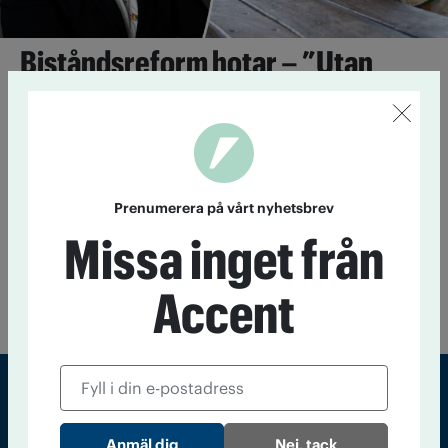
Biståndsreform hotar – ”Utan
civilsamhälle tystnar demokratin”
26 mars 2024
Forum Civs generalsekreterare är orolig över
utvecklingen om civilsamhällets biståndsmedel förs över till
staten.
Prenumerera på vårt nyhetsbrev
”Självklart drabbar sänkt bistånd
Missa inget från
fattiga”
27 oktober 2022
"Om vi vill värna demokratiska värderingar
Accent
måste vi också värna om biståndet."
Sveriges största tidning om droger och nykterhet
Nej, tack