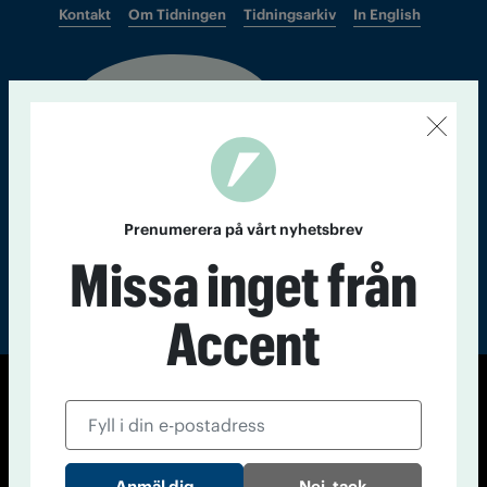
Kontakt
Om Tidningen
Tidningsarkiv
In English
Läs tidigare
nummer av
Accent
Prenumerera på vårt nyhetsbrev
Missa inget från
Accent
© Tidningen Accent 2026
Cookiepolicy
Personuppgiftspolicy
Nej, tack