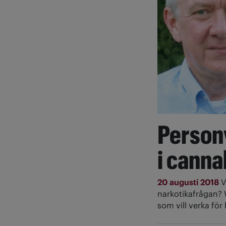
Personv
i canna
20 augusti 2018
V
narkotikafrågan? 
som vill verka för