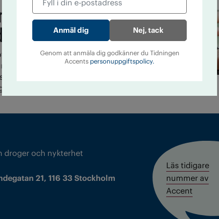
markeras cannabis-
dare
Nej, tack
Genom att anmäla dig godkänner du Tidningen
tikapoliser och Riksförbundet narkotikafritt
Accents
personuppgiftspolicy.
nktmarkeras i sociala medier av
ister. Även företrädare för IOGT-NTO har
uggen.
m droger och nykterhet
Läs tidigare
ndegatan 21, 116 33 Stockholm
nummer av
Accent