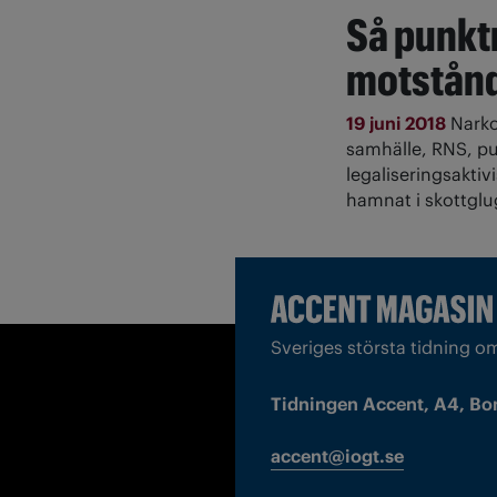
Så punkt
motstån
19 juni 2018
Narko
samhälle, RNS, pu
legaliseringsaktiv
hamnat i skottgl
Sveriges största tidning o
Tidningen Accent, A4, Bo
accent@iogt.se