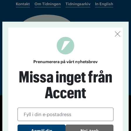
Kontakt
Om Tidningen
Tidningsarkiv
In English
Läs tidigare
nummer av
Accent
Prenumerera på vårt nyhetsbrev
Missa inget från
Accent
© Tidningen Accent 2026
Cookiepolicy
Personuppgiftspolicy
Nej, tack