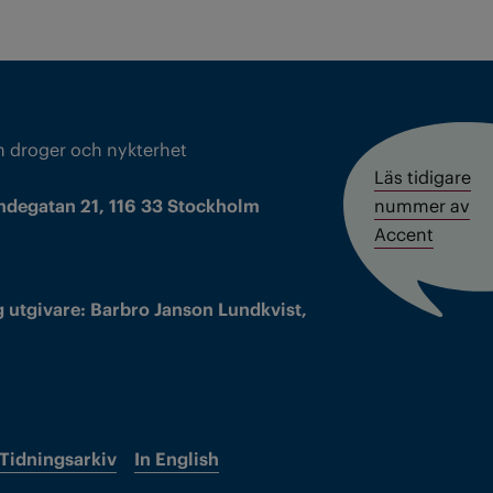
m droger och nykterhet
Läs tidigare
ndegatan 21, 116 33 Stockholm
nummer av
Accent
 utgivare: Barbro Janson Lundkvist,
Tidningsarkiv
In English