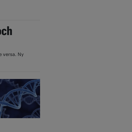
och
e versa. Ny