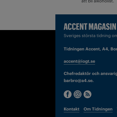
att bli alkoholist.
Sveriges största tidning o
Tidningen Accent, A4, Bo
accent@iogt.se
Chefredaktör och ansvarig
barbro@a4.se.
Kontakt
Om Tidningen