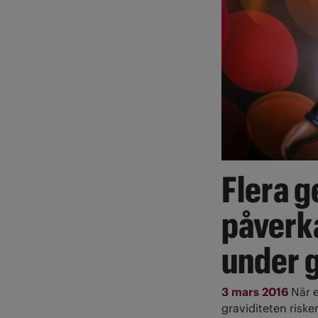
Flera g
påverka
under g
3 mars 2016
När 
graviditeten riske