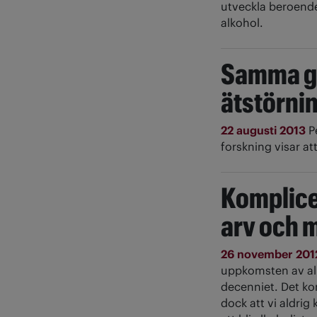
utveckla beroend
alkohol.
Samma ge
ätstörni
22 augusti 2013
P
forskning visar a
Komplice
arv och 
26 november 20
uppkomsten av alk
decenniet. Det ko
dock att vi aldr