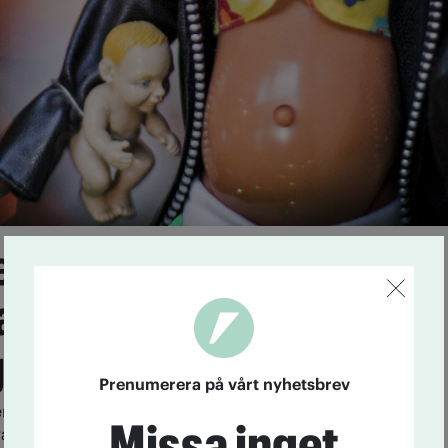
enerationer barn kan
s när alkohol dricks
raviditeten
Prenumerera på vårt nyhetsbrev
en blivande råttmamma dricker alkohol under
Missa inget
rar hon att öka risken för nästa tre generationer att