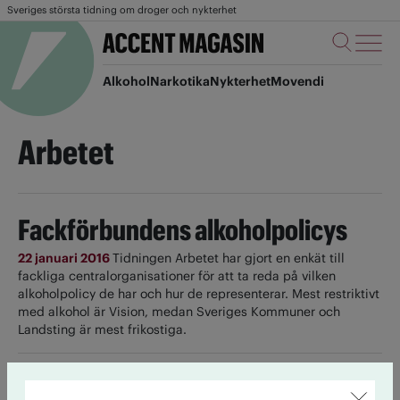
Sveriges största tidning om droger och nykterhet
Alkohol
Narkotika
Nykterhet
Movendi
Arbetet
Fackförbundens alkoholpolicys
22 januari 2016
Tidningen Arbetet har gjort en enkät till
fackliga centralorganisationer för att ta reda på vilken
alkoholpolicy de har och hur de representerar. Mest restriktivt
med alkohol är Vision, medan Sveriges Kommuner och
Landsting är mest frikostiga.
Ny alkoholpolicy i Kommunal