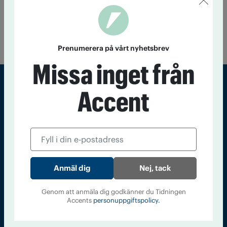
15 januari 2016
Kommunalarbetareförbundet ska nästa vecka
börja omarbeta sin alkoholpolicy. ”Den kan bli skarpare”,
säger Kommunals hr-chef Olle Ingemarsson till Accent.
Prenumerera på vårt nyhetsbrev
Missa inget från
Accent
Sveriges största tidning om droger och nykterhet
Tidningen Accent, A4, Bondegatan 21, 116 33 Stockholm
accent@iogt.se
Chefredaktör och ansvarig utgivare: Barbro Janson Lundkvist,
barbro@a4.se.
Nej, tack
Genom att anmäla dig godkänner du Tidningen
Accents
personuppgiftspolicy.
Kontakt
Om Tidningen
Tidningsarkiv
In English