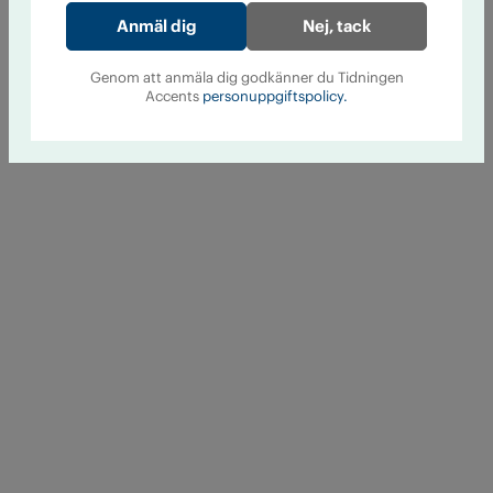
Nej, tack
Genom att anmäla dig godkänner du Tidningen
Accents
personuppgiftspolicy.