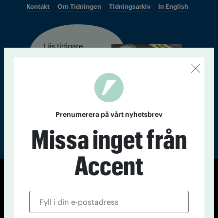
Kontakt
Om Tidningen
Tidningsarkiv
In English
Läs tidigare
nummer av
Accent
Prenumerera på vårt nyhetsbrev
Missa inget från
Accent
© Tidningen Accent 2026
Cookiepolicy
Personuppgiftspolicy