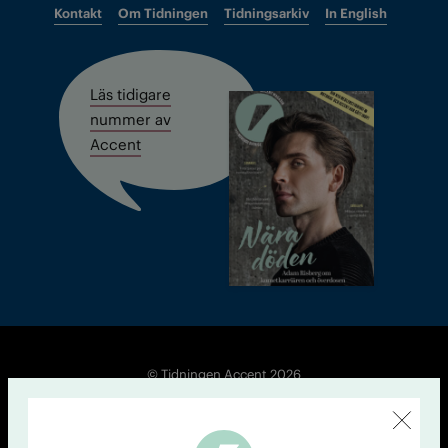
Kontakt
Om Tidningen
Tidningsarkiv
In English
Läs tidigare
nummer av
Accent
© Tidningen Accent 2026
Cookiepolicy
Personuppgiftspolicy