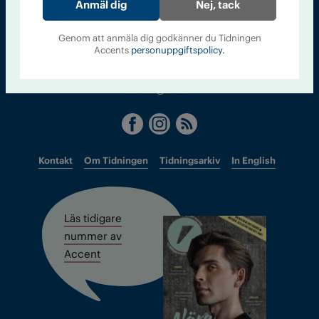
Sveriges största tidning om droger och nykterhet
Nej, tack
Tidningen Accent, A4, Bondegatan 21, 116 33 Stockholm
Genom att anmäla dig godkänner du Tidningen
Accents
personuppgiftspolicy.
accent@iogt.se
Chefredaktör och ansvarig utgivare: Barbro Janson Lundkvist,
barbro@a4.se.
Kontakt
Om Tidningen
Tidningsarkiv
In English
Läs tidigare
nummer av
Accent