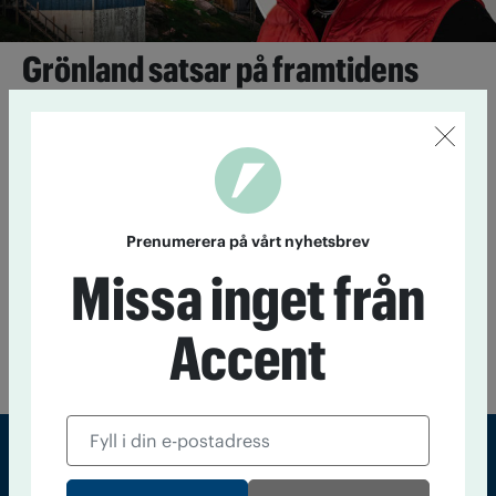
Grönland satsar på framtidens
alkoholpolitik
30 september 2024
Alkoholproblemen på Grönland är stora.
Nu satsar man på att ta fram en ny alkoholpolitik som ska
minimera alkoholskadorna.
Prenumerera på vårt nyhetsbrev
Grönland förbjuder alkoholreklam
Missa inget från
23 april 2018
Den 1 mars antog Grönland en ny alkohollag
Accent
som förbjuder alkoholreklam, begränsar försäljningstider och
kräver att alkohol avgränsas från andra varor i butiken.