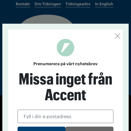
Kontakt
Om Tidningen
Tidningsarkiv
In English
Läs tidigare
nummer av
Accent
Prenumerera på vårt nyhetsbrev
Missa inget från
Accent
© Tidningen Accent 2026
Cookiepolicy
Personuppgiftspolicy