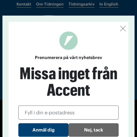
Kontakt
Om Tidningen
Tidningsarkiv
In English
Läs tidigare
nummer av
Accent
Prenumerera på vårt nyhetsbrev
Missa inget från
Accent
© Tidningen Accent 2026
Cookiepolicy
Personuppgiftspolicy
Nej, tack