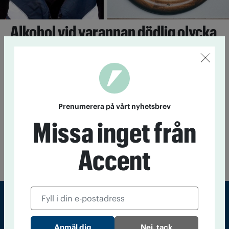
Alkohol vid varannan dödlig olycka
med fritidsbåt
13 mars 2020
2019 omkom 19 personer i fritidsbåtolyckor i
Sverige visar Transportstyrelsens preliminära statistik.
Prenumerera på vårt nyhetsbrev
Alkomätare sätts upp på badplatser
Missa inget från
20 juni 2017
I hälften av alla drunkningsolyckor är alkohol
inblandat. Nu under veckan sätter försäkringsbolaget Trygg-
Accent
Hansa upp alkomätare på 12 svenska badplatser.
Sveriges största tidning om droger och nykterhet
Nej, tack