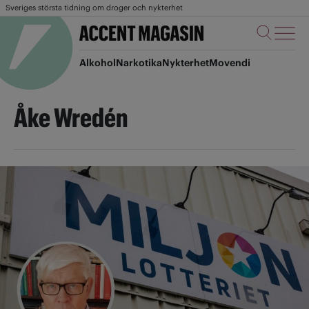
Sveriges största tidning om droger och nykterhet
Alkohol
Narkotika
Nykterhet
Movendi
Åke Wredén